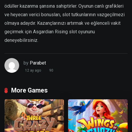
ödüller kazanma şansına sahiptirler. Oyunun canlı grafikleri
ve heyecan verici bonusları, slot tutkunlarının vazgeçilmezi
olmaya adaydır. Kazançlarınızı artırmak ve eğlenceli vakit
geçirmek için Asgardian Rising slot oyununu
deneyebilirsiniz.
by
Parabet
12 ay ago
90
More Games