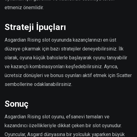
etmeniz önemlidir.
Strateji İpuçları
Asgardian Rising slot oyununda kazançlarınızı en üst
düzeye çıkarmak için bazı stratejiler deneyebilirsiniz. İlk
olarak, oyuna küçük bahislerle başlayarak oyunu tanıyabilir
ve kazançlı kombinasyonları keşfedebilirsiniz. Ayrıca,
ücretsiz dönüşleri ve bonus oyunları aktif etmek için Scatter
sembollerine odaklanabilirsiniz.
Sonuç
Asgardian Rising slot oyunu, efsanevi temaları ve
kazandırıcı özellikleriyle dikkat çeken bir slot oyunudur.
Oyuncular, Asgard dünyasına bir yolculuk yaparken büyük