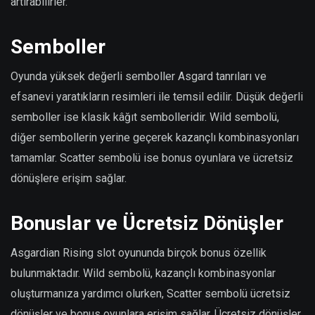
artırabilirler.
Semboller
Oyunda yüksek değerli semboller Asgard tanrıları ve
efsanevi yaratıkların resimleri ile temsil edilir. Düşük değerli
semboller ise klasik kâğıt sembolleridir. Wild sembolü,
diğer sembollerin yerine geçerek kazançlı kombinasyonları
tamamlar. Scatter sembolü ise bonus oyunlara ve ücretsiz
dönüşlere erişim sağlar.
Bonuslar ve Ücretsiz Dönüşler
Asgardian Rising slot oyununda birçok bonus özellik
bulunmaktadır. Wild sembolü, kazançlı kombinasyonlar
oluşturmanıza yardımcı olurken, Scatter sembolü ücretsiz
dönüşler ve bonus oyunlara erişim sağlar. Ücretsiz dönüşler