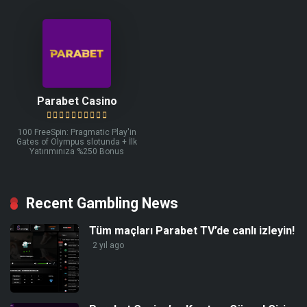
Parabet Casino
100 FreeSpin: Pragmatic Play'in
Gates of Olympus slotunda + İlk
Yatırımınıza %250 Bonus
Recent Gambling News
Tüm maçları Parabet TV’de canlı izleyin!
2 yıl ago