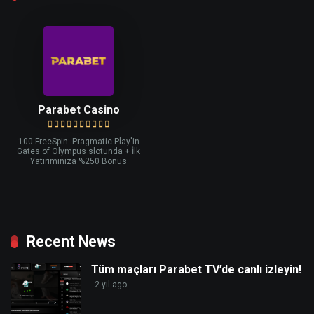
Parabet Casino
100 FreeSpin: Pragmatic Play'in
Gates of Olympus slotunda + İlk
Yatırımınıza %250 Bonus
Recent News
Tüm maçları Parabet TV’de canlı izleyin!
2 yıl ago