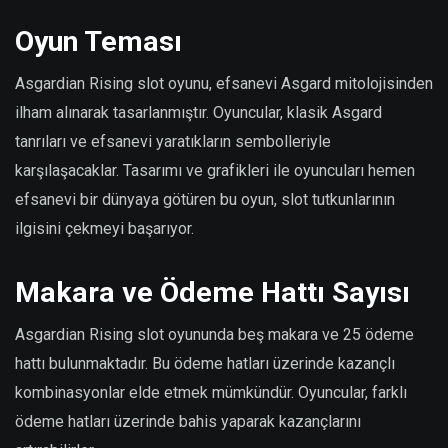
Oyun Teması
Asgardian Rising slot oyunu, efsanevi Asgard mitolojisinden
ilham alınarak tasarlanmıştır. Oyuncular, klasik Asgard
tanrıları ve efsanevi yaratıkların sembolleriyle
karşılaşacaklar. Tasarımı ve grafikleri ile oyuncuları hemen
efsanevi bir dünyaya götüren bu oyun, slot tutkunlarının
ilgisini çekmeyi başarıyor.
Makara ve Ödeme Hattı Sayısı
Asgardian Rising slot oyununda beş makara ve 25 ödeme
hattı bulunmaktadır. Bu ödeme hatları üzerinde kazançlı
kombinasyonlar elde etmek mümkündür. Oyuncular, farklı
ödeme hatları üzerinde bahis yaparak kazançlarını