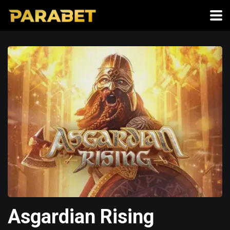
Asgardian Rising