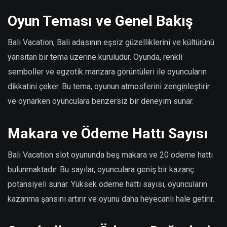
Oyun Teması ve Genel Bakış
Bali Vacation, Bali adasının eşsiz güzelliklerini ve kültürünü
yansıtan bir tema üzerine kuruludur. Oyunda, renkli
semboller ve egzotik manzara görüntüleri ile oyuncuların
dikkatini çeker. Bu tema, oyunun atmosferini zenginleştirir
ve oynarken oyunculara benzersiz bir deneyim sunar.
Makara ve Ödeme Hattı Sayısı
Bali Vacation slot oyununda beş makara ve 20 ödeme hattı
bulunmaktadır. Bu sayılar, oyunculara geniş bir kazanç
potansiyeli sunar. Yüksek ödeme hattı sayısı, oyuncuların
kazanma şansını artırır ve oyunu daha heyecanlı hale getirir.