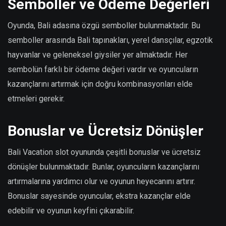
Semboller ve Ödeme Değerleri
Oyunda, Bali adasına özgü semboller bulunmaktadır. Bu
semboller arasında Bali tapınakları, yerel dansçılar, egzotik
hayvanlar ve geleneksel giysiler yer almaktadır. Her
sembolün farklı bir ödeme değeri vardır ve oyuncuların
kazançlarını artırmak için doğru kombinasyonları elde
etmeleri gerekir.
Bonuslar ve Ücretsiz Dönüşler
Bali Vacation slot oyununda çeşitli bonuslar ve ücretsiz
dönüşler bulunmaktadır. Bunlar, oyuncuların kazançlarını
artırmalarına yardımcı olur ve oyunun heyecanını artırır.
Bonuslar sayesinde oyuncular, ekstra kazançlar elde
edebilir ve oyunun keyfini çıkarabilir.