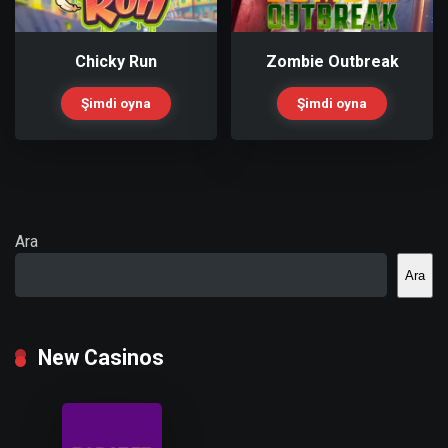
Chicky Run
Zombie Outbreak
Şimdi oyna
Şimdi oyna
Ara
Ara
New Casinos