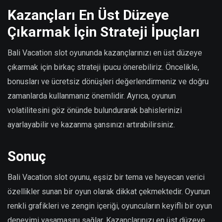
Kazançları En Üst Düzeye
Çıkarmak İçin Strateji İpuçları
Bali Vacation slot oyununda kazançlarınızı en üst düzeye
çıkarmak için birkaç strateji ipucu önerebiliriz. Öncelikle,
bonusları ve ücretsiz dönüşleri değerlendirmeniz ve doğru
zamanlarda kullanmanız önemlidir. Ayrıca, oyunun
volatilitesini göz önünde bulundurarak bahislerinizi
ayarlayabilir ve kazanma şansınızı artırabilirsiniz.
Sonuç
Bali Vacation slot oyunu, eşsiz bir tema ve heyecan verici
özellikler sunan bir oyun olarak dikkat çekmektedir. Oyunun
renkli grafikleri ve zengin içeriği, oyuncuların keyifli bir oyun
deneyimi yaşamasını sağlar. Kazançlarınızı en üst düzeye