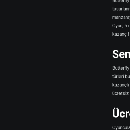
Butterfl
tasarlanm
manzaray
Oyun, 5 
kazanç fı
Sem
Butterfl
türleri 
kazançlı
ücretsiz 
Ücr
Oyuncula