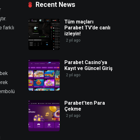
Recent News
r
ır.
Tüm maçları
Parabet TV’de canlı
 farklı
izleyin!
2 yıl ago
Parabet Casino’ya
Kayıt ve Güncel Giriş
ebek
2 yıl ago
erek
sembolü
Parabet’ten Para
Çekme
2 yıl ago
u