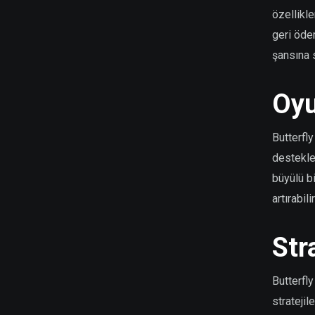
özellikle
geri öde
şansına 
Oyu
Butterfl
destekle
büyülü b
artırabili
Stra
Butterfl
stratejil