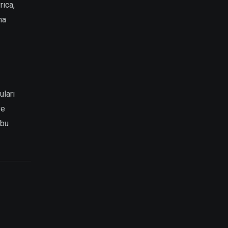
rıca,
ma
uları
ve
 bu