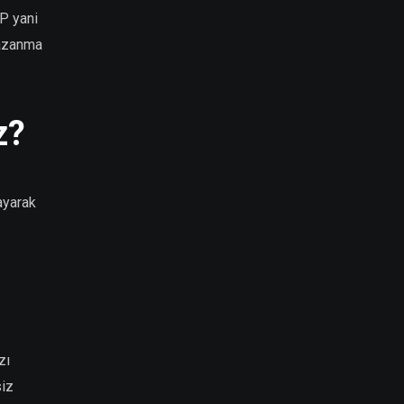
TP yani
kazanma
z?
ayarak
zı
siz