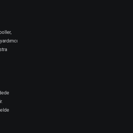
oller,
 yardımcı
stra
adede
r.
 elde