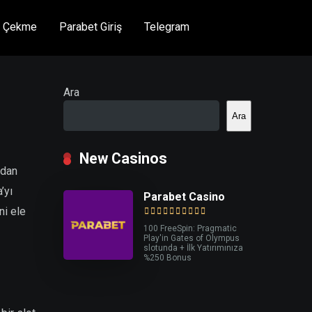
a Çekme
Parabet Giriş
Telegram
Ara
Ara
New Casinos
ndan
’yı
Parabet Casino
ni ele
100 FreeSpin: Pragmatic
Play'in Gates of Olympus
slotunda + İlk Yatırımınıza
%250 Bonus