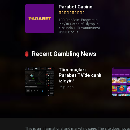
Parabet Casino
100 FreeSpin: Pragmatic
Play'in Gates of Olympus
slotunda + İlk Yatırımınıza
%250 Bonus
Recent Gambling News
Tüm maçları
Parabet TV’de canlı
izleyin!
2 yıl ago
This is an informational and marketing page. The site does not ac