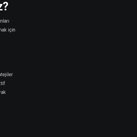
z?
nları
mak için
tejiler
tif
rak