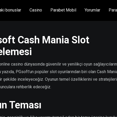
ki bonuslar
Casino
Parabet Mobil
Yorumlar
Par
oft Cash Mania Slot
elemesi
online casino dünyasında güvenilir ve yenilikçi oyun sağlayıcıları
Bu yazıda, PGsoft’un popüler slot oyunlarından biri olan Cash Mania
ir şekilde inceleyeceğiz. Oyunun temel özelliklerini ve stratejileri
yunculara rehberlik edeceğiz.
n Teması