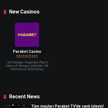
New Casinos
Parabet Casino
100 FreeSpin: Pragmatic Play'in
Gates of Olympus slotunda + İlk
Yatırımınıza %250 Bonus
Recent News
Tüm maçları Parabet TV’de canlı izleyin!