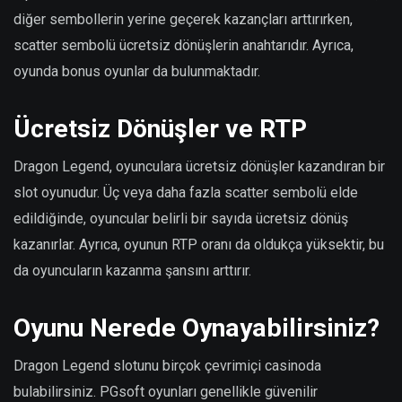
diğer sembollerin yerine geçerek kazançları arttırırken,
scatter sembolü ücretsiz dönüşlerin anahtarıdır. Ayrıca,
oyunda bonus oyunlar da bulunmaktadır.
Ücretsiz Dönüşler ve RTP
Dragon Legend, oyunculara ücretsiz dönüşler kazandıran bir
slot oyunudur. Üç veya daha fazla scatter sembolü elde
edildiğinde, oyuncular belirli bir sayıda ücretsiz dönüş
kazanırlar. Ayrıca, oyunun RTP oranı da oldukça yüksektir, bu
da oyuncuların kazanma şansını arttırır.
Oyunu Nerede Oynayabilirsiniz?
Dragon Legend slotunu birçok çevrimiçi casinoda
bulabilirsiniz. PGsoft oyunları genellikle güvenilir