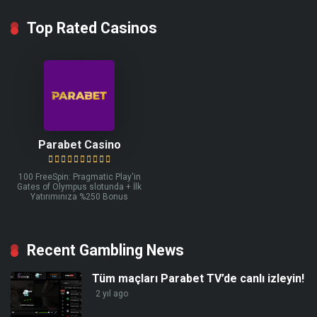
Top Rated Casinos
Parabet Casino
100 FreeSpin: Pragmatic Play'in
Gates of Olympus slotunda + İlk
Yatırımınıza %250 Bonus
Recent Gambling News
Tüm maçları Parabet TV’de canlı izleyin!
2 yıl ago