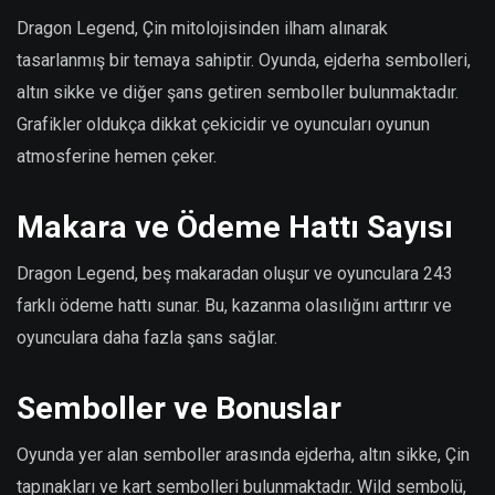
Dragon Legend, Çin mitolojisinden ilham alınarak
tasarlanmış bir temaya sahiptir. Oyunda, ejderha sembolleri,
altın sikke ve diğer şans getiren semboller bulunmaktadır.
Grafikler oldukça dikkat çekicidir ve oyuncuları oyunun
atmosferine hemen çeker.
Makara ve Ödeme Hattı Sayısı
Dragon Legend, beş makaradan oluşur ve oyunculara 243
farklı ödeme hattı sunar. Bu, kazanma olasılığını arttırır ve
oyunculara daha fazla şans sağlar.
Semboller ve Bonuslar
Oyunda yer alan semboller arasında ejderha, altın sikke, Çin
tapınakları ve kart sembolleri bulunmaktadır. Wild sembolü,