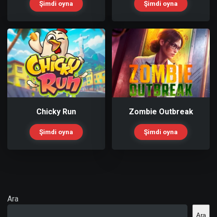
Şimdi oyna
Şimdi oyna
Chicky Run
Zombie Outbreak
Şimdi oyna
Şimdi oyna
Ara
Ara