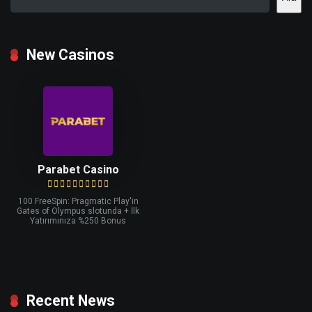
New Casinos
Parabet Casino
100 FreeSpin: Pragmatic Play'in
Gates of Olympus slotunda + İlk
Yatırımınıza %250 Bonus
Recent News