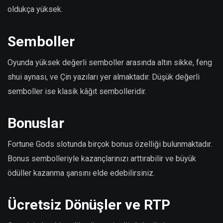
oldukça yüksek.
Semboller
Oyunda yüksek değerli semboller arasında altın sikke, feng
shui aynası, ve Çin yazıları yer almaktadır. Düşük değerli
semboller ise klasik kâğıt sembolleridir.
Bonuslar
Fortune Gods slotunda birçok bonus özelliği bulunmaktadır.
Bonus sembolleriyle kazançlarınızı arttırabilir ve büyük
ödüller kazanma şansını elde edebilirsiniz.
Ücretsiz Dönüşler ve RTP