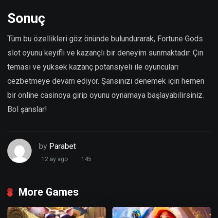
Sonuç
Tüm bu özellikleri göz önünde bulundurarak, Fortune Gods
slot oyunu keyifli ve kazançlı bir deneyim sunmaktadır. Çin
teması ve yüksek kazanç potansiyeli ile oyuncuları
cezbetmeye devam ediyor. Şansınızı denemek için hemen
bir online casinoya girip oyunu oynamaya başlayabilirsiniz.
Bol şanslar!
by
Parabet
12 ay ago
145
More Games