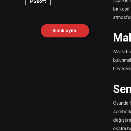
işçilikl
PGsoft
bir keşi
atmosfer
Şimdi oyna
Mak
Majestic
bulunmak
heyecanını
Sem
Oyunda f
sembolle
değiştire
ekstra bo