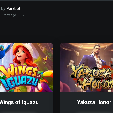
by
Parabet
12 ay ago
75
Wings of Iguazu
Yakuza Honor