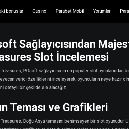
ki bonuslar
Casino
Parabet Mobil
Yorumlar
Par
oft Sağlayıcısından Majes
asures Slot İncelemesi
 Treasures, PGsoft sağlayıcısının en popüler slot oyunlarından bir
eyecan verici özelliklerini inceleyerek, oyuncuların neye hazır ol
ni detaylı bir şekilde ele alacağız.
n Teması ve Grafikleri
 Treasures, Doğu Asya temasını benimseyen bir slot oyunudur. U