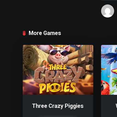
More Games
Three Crazy Piggies