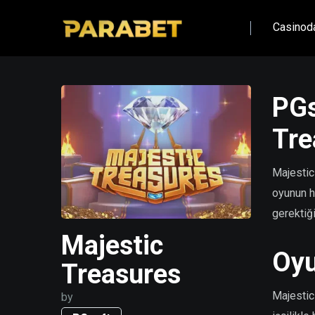
Casinoda
PGs
Tre
Majestic
oyunun h
gerektiği
Majestic
Oyu
Treasures
Majestic
by