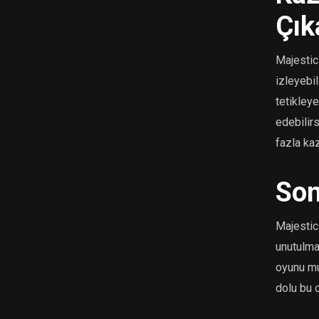
Çık
Majestic
izleyebil
tetikley
edebilirs
fazla kaz
So
Majestic
unutulma
oyunu mu
dolu bu 