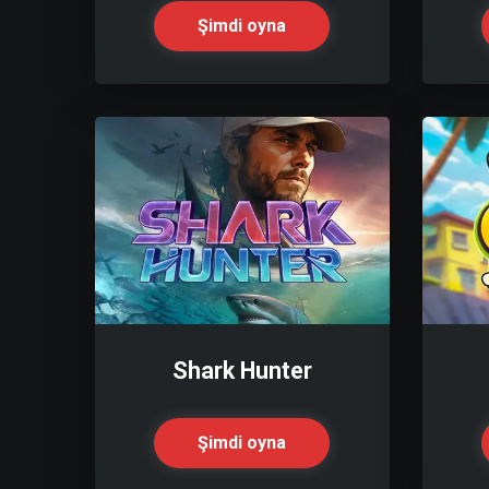
Şimdi oyna
Shark Hunter
Şimdi oyna