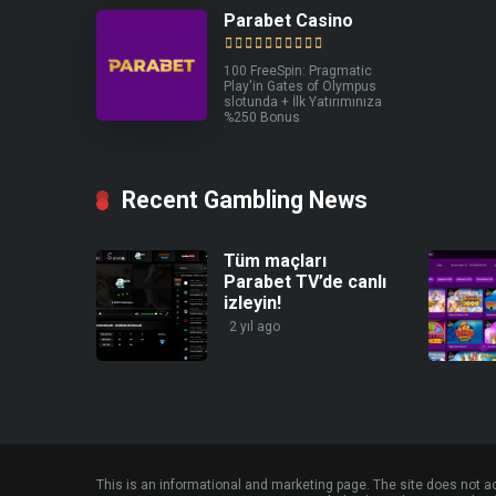
Parabet Casino
100 FreeSpin: Pragmatic
Play'in Gates of Olympus
slotunda + İlk Yatırımınıza
%250 Bonus
Recent Gambling News
Tüm maçları
Parabet TV’de canlı
izleyin!
2 yıl ago
This is an informational and marketing page. The site does not ac