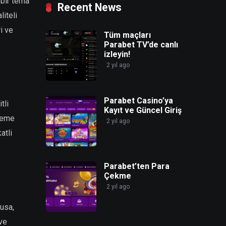
 bir tema
Recent News
liteli
i ve
Tüm maçları
Parabet TV’de canlı
izleyin!
2 yıl ago
Parabet Casino’ya
tli
Kayıt ve Güncel Giriş
ödeme
2 yıl ago
atli
Parabet’ten Para
Çekme
2 yıl ago
usa,
 ve