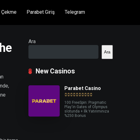
a Çekme
Parabet Giriş
Telegram
Ara
The
Ara
New Casinos
an
inde,
Parabet Casino
ine
100 FreeSpin: Pragmatic
Play'in Gates of Olympus
slotunda + İlk Yatırımınıza
%250 Bonus