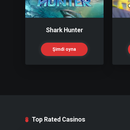
Shark Hunter
Şimdi oyna
Top Rated Casinos