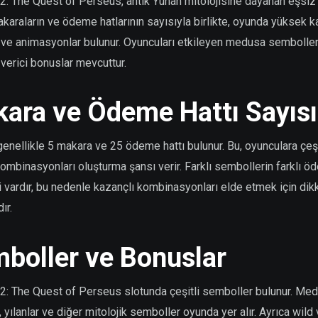
: The Quest of Perseus, antik Yunan mitolojisine dayanan eşsiz
karaların ve ödeme hatlarının sayısıyla birlikte, oyunda yüksek ka
r ve animasyonlar bulunur. Oyuncuları etkileyen medusa semboller
verici bonuslar mevcuttur.
ara ve Ödeme Hattı Sayısı
enellikle 5 makara ve 25 ödeme hattı bulunur. Bu, oyunculara çeşi
ombinasyonları oluşturma şansı verir. Farklı sembollerin farklı 
i vardır, bu nedenle kazançlı kombinasyonları elde etmek için dikk
ır.
boller ve Bonuslar
: The Quest of Perseus slotunda çeşitli semboller bulunur. Med
yılanlar ve diğer mitolojik semboller oyunda yer alır. Ayrıca wild