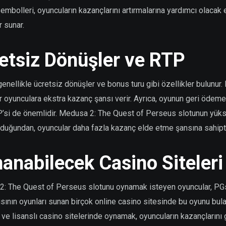
embolleri, oyuncuların kazançlarını artırmalarına yardımcı olacak 
r sunar.
etsiz Dönüşler ve RTP
enellikle ücretsiz dönüşler ve bonus turu gibi özellikler bulunur.
er oyunculara ekstra kazanç şansı verir. Ayrıca, oyunun geri ödem
’si de önemlidir. Medusa 2: The Quest of Perseus slotunun yüks
lduğundan, oyuncular daha fazla kazanç elde etme şansına sahipti
anabilecek Casino Siteleri
: The Quest of Perseus slotunu oynamak isteyen oyuncular, PG
sının oyunları sunan birçok online casino sitesinde bu oyunu bulab
r ve lisanslı casino sitelerinde oynamak, oyuncuların kazançların