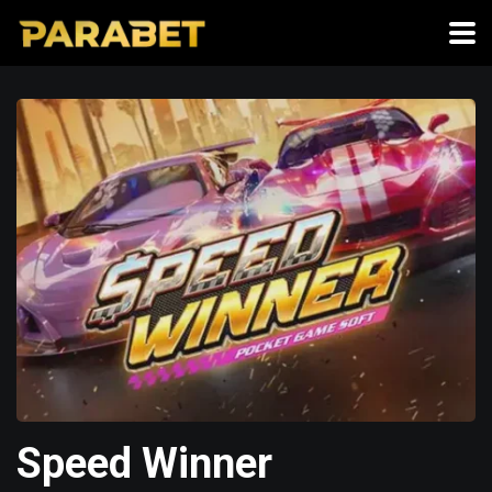
Speed Winner