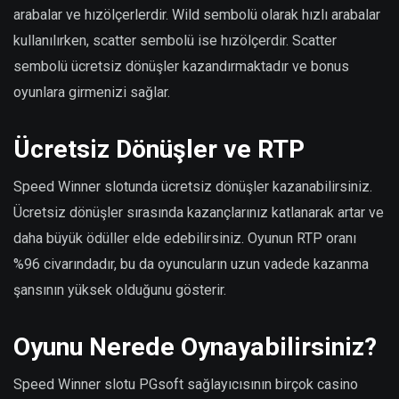
arabalar ve hızölçerlerdir. Wild sembolü olarak hızlı arabalar
kullanılırken, scatter sembolü ise hızölçerdir. Scatter
sembolü ücretsiz dönüşler kazandırmaktadır ve bonus
oyunlara girmenizi sağlar.
Ücretsiz Dönüşler ve RTP
Speed Winner slotunda ücretsiz dönüşler kazanabilirsiniz.
Ücretsiz dönüşler sırasında kazançlarınız katlanarak artar ve
daha büyük ödüller elde edebilirsiniz. Oyunun RTP oranı
%96 civarındadır, bu da oyuncuların uzun vadede kazanma
şansının yüksek olduğunu gösterir.
Oyunu Nerede Oynayabilirsiniz?
Speed Winner slotu PGsoft sağlayıcısının birçok casino