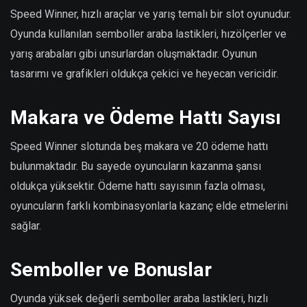
Speed Winner, hızlı araçlar ve yarış temalı bir slot oyunudur.
Oyunda kullanılan semboller araba lastikleri, hızölçerler ve
yarış arabaları gibi unsurlardan oluşmaktadır. Oyunun
tasarımı ve grafikleri oldukça çekici ve heyecan vericidir.
Makara ve Ödeme Hattı Sayısı
Speed Winner slotunda beş makara ve 20 ödeme hattı
bulunmaktadır. Bu sayede oyuncuların kazanma şansı
oldukça yüksektir. Ödeme hattı sayısının fazla olması,
oyuncuların farklı kombinasyonlarla kazanç elde etmelerini
sağlar.
Semboller ve Bonuslar
Oyunda yüksek değerli semboller araba lastikleri, hızlı