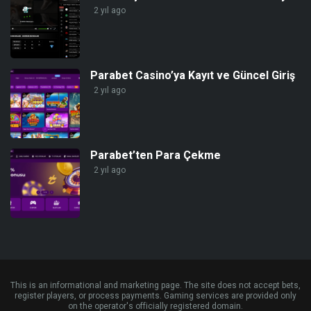
2 yıl ago
Parabet Casino’ya Kayıt ve Güncel Giriş
2 yıl ago
Parabet’ten Para Çekme
2 yıl ago
This is an informational and marketing page. The site does not accept bets,
register players, or process payments. Gaming services are provided only
on the operator's officially registered domain.