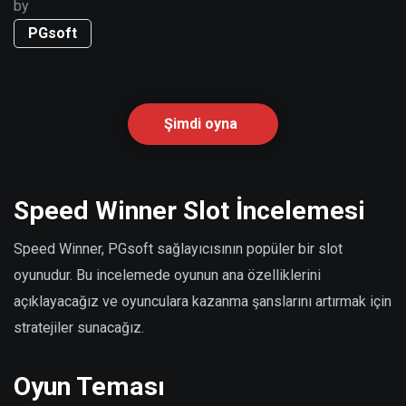
by
PGsoft
Şimdi oyna
Speed Winner Slot İncelemesi
Speed Winner, PGsoft sağlayıcısının popüler bir slot
oyunudur. Bu incelemede oyunun ana özelliklerini
açıklayacağız ve oyunculara kazanma şanslarını artırmak için
stratejiler sunacağız.
Oyun Teması