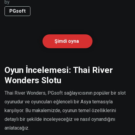
by
PGsoft
Şimdi oyna
Oyun İncelemesi: Thai River
Wonders Slotu
Thai River Wonders, PGsoft sağlayıcısının popüler bir slot
oyunudur ve oyuncuları eğlenceli bir Asya temasıyla
karşılıyor. Bu makalemizde, oyunun temel özelliklerini
detaylı bir şekilde inceleyeceğiz ve nasıl oynandığını
anlatacağız.