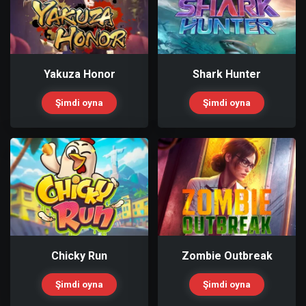
Yakuza Honor
Shark Hunter
Şimdi oyna
Şimdi oyna
Chicky Run
Zombie Outbreak
Şimdi oyna
Şimdi oyna