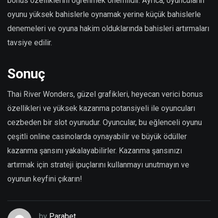
bonus özelliklerini öğrenmek önemlidir. Ayrıca, oyuncuların
oyunu yüksek bahislerle oynamak yerine küçük bahislerle
denemeleri ve oyuna hakim olduklarında bahisleri artırmaları
tavsiye edilir.
Sonuç
Thai River Wonders, güzel grafikleri, heyecan verici bonus
özellikleri ve yüksek kazanma potansiyeli ile oyuncuları
cezbeden bir slot oyunudur. Oyuncular, bu eğlenceli oyunu
çeşitli online casinolarda oynayabilir ve büyük ödüller
kazanma şansını yakalayabilirler. Kazanma şansınızı
artırmak için strateji ipuçlarını kullanmayı unutmayın ve
oyunun keyfini çıkarın!
by
Parabet