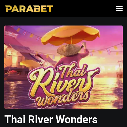
Thai River Wonders