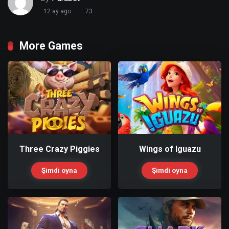
12 ay ago
73
More Games
Three Crazy Piggies
Wings of Iguazu
Şimdi oyna
Şimdi oyna