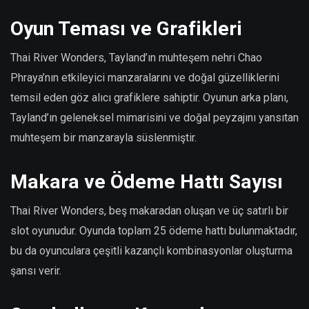
Oyun Teması ve Grafikleri
Thai River Wonders, Tayland’ın muhteşem nehri Chao
Phraya’nın etkileyici manzaralarını ve doğal güzelliklerini
temsil eden göz alıcı grafiklere sahiptir. Oyunun arka planı,
Tayland’ın geleneksel mimarisini ve doğal peyzajını yansıtan
muhteşem bir manzarayla süslenmiştir.
Makara ve Ödeme Hattı Sayısı
Thai River Wonders, beş makaradan oluşan ve üç satırlı bir
slot oyunudur. Oyunda toplam 25 ödeme hattı bulunmaktadır,
bu da oyunculara çeşitli kazançlı kombinasyonlar oluşturma
şansı verir.