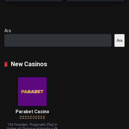
Ara
Ara
New Casinos
Parabet Casino
100 FreeSpin: Pragmatic Play'in
Gates of Olympus slotunda + İlk