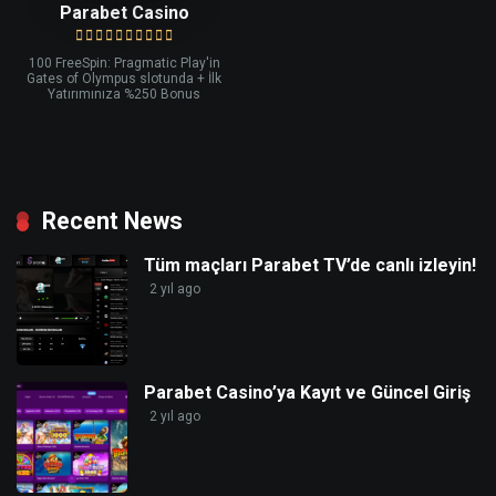
Parabet Casino
100 FreeSpin: Pragmatic Play'in
Gates of Olympus slotunda + İlk
Yatırımınıza %250 Bonus
Recent News
Tüm maçları Parabet TV’de canlı izleyin!
2 yıl ago
Parabet Casino’ya Kayıt ve Güncel Giriş
2 yıl ago