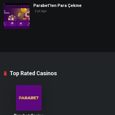
Parabet’ten Para Çekme
2 yıl ago
Top Rated Casinos