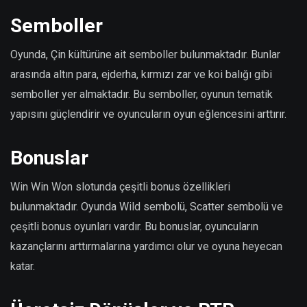
Semboller
Oyunda, Çin kültürüne ait semboller bulunmaktadır. Bunlar
arasında altın para, ejderha, kırmızı zar ve koi balığı gibi
semboller yer almaktadır. Bu semboller, oyunun tematik
yapısını güçlendirir ve oyuncuların oyun eğlencesini arttırır.
Bonuslar
Win Win Won slotunda çeşitli bonus özellikleri
bulunmaktadır. Oyunda Wild sembolü, Scatter sembolü ve
çeşitli bonus oyunları vardır. Bu bonuslar, oyuncuların
kazançlarını arttırmalarına yardımcı olur ve oyuna heyecan
katar.