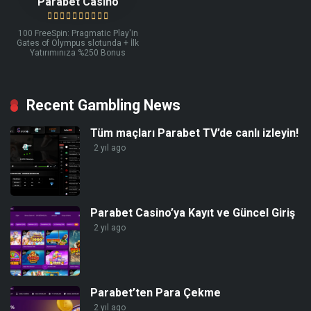
Parabet Casino
100 FreeSpin: Pragmatic Play'in
Gates of Olympus slotunda + İlk
Yatırımınıza %250 Bonus
Recent Gambling News
Tüm maçları Parabet TV’de canlı izleyin!
2 yıl ago
Parabet Casino’ya Kayıt ve Güncel Giriş
2 yıl ago
Parabet’ten Para Çekme
2 yıl ago