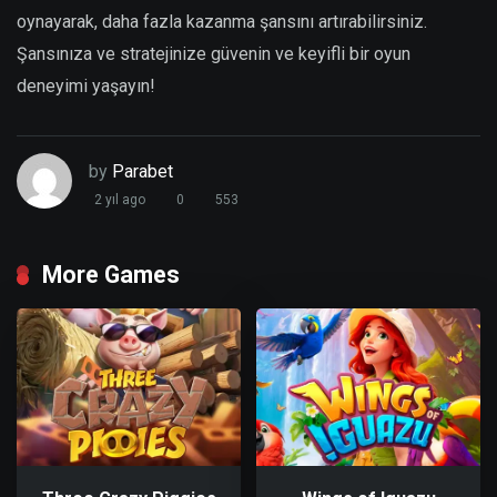
oynayarak, daha fazla kazanma şansını artırabilirsiniz.
Şansınıza ve stratejinize güvenin ve keyifli bir oyun
deneyimi yaşayın!
by
Parabet
2 yıl ago
0
553
More Games