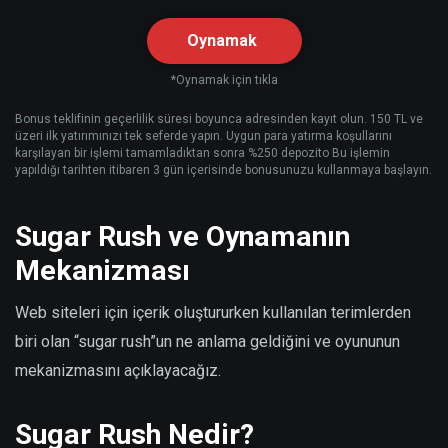
Оynamak
*Оynamak için tıkla
Bonus teklifinin geçerlilik süresi boyunca adresinden kayıt olun. 150 TL ve
üzeri ilk yatırımınızı tek seferde yapın. Uygun para yatırma koşullarını
karşılayan bir işlemi tamamladıktan sonra %250 depozito Bu işlemin
yapıldığı tarihten itibaren 3 gün içerisinde bonusunuzu kullanmaya başlayın.
Sugar Rush ve Oynamanın
Mekanizması
Web siteleri için içerik oluştururken kullanılan terimlerden
biri olan “sugar rush”un ne anlama geldiğini ve oyununun
mekanizmasını açıklayacağız.
Sugar Rush Nedir?