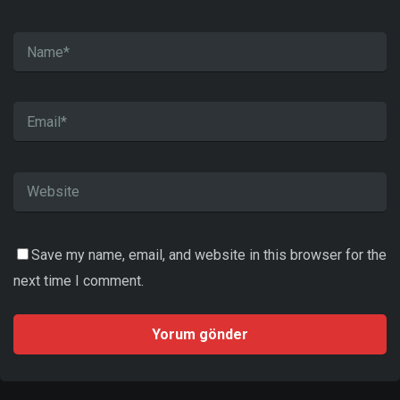
Save my name, email, and website in this browser for the
next time I comment.