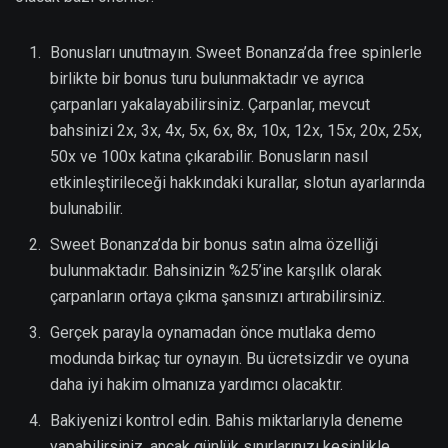
Bonusları unutmayın. Sweet Bonanza’da free spinlerle
birlikte bir bonus turu bulunmaktadır ve ayrıca
çarpanları yakalayabilirsiniz. Çarpanlar, mevcut
bahsinizi 2x, 3x, 4x, 5x, 6x, 8x, 10x, 12x, 15x, 20x, 25x,
50x ve 100x katına çıkarabilir. Bonusların nasıl
etkinleştirileceği hakkındaki kurallar, slotun ayarlarında
bulunabilir.
Sweet Bonanza’da bir bonus satın alma özelliği
bulunmaktadır. Bahsinizin %25’ine karşılık olarak
çarpanların ortaya çıkma şansınızı artırabilirsiniz.
Gerçek parayla oynamadan önce mutlaka demo
modunda birkaç tur oynayın. Bu ücretsizdir ve oyuna
daha iyi hakim olmanıza yardımcı olacaktır.
Bakiyenizi kontrol edin. Bahis miktarlarıyla deneme
yapabilirsiniz, ancak günlük sınırlarınızı kesinlikle