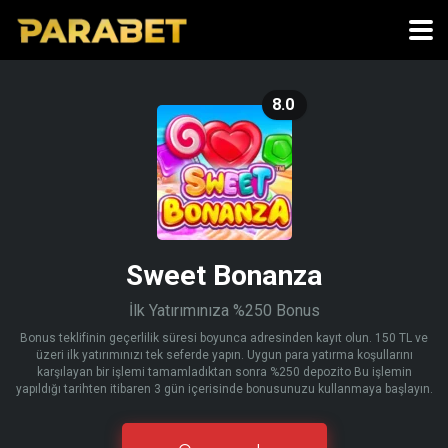
8.0
Sweet Bonanza
İlk Yatırımınıza %250 Bonus
Bonus teklifinin geçerlilik süresi boyunca adresinden kayıt olun. 150 TL ve
üzeri ilk yatırımınızı tek seferde yapın. Uygun para yatırma koşullarını
karşılayan bir işlemi tamamladıktan sonra %250 depozito Bu işlemin
yapıldığı tarihten itibaren 3 gün içerisinde bonusunuzu kullanmaya başlayın.