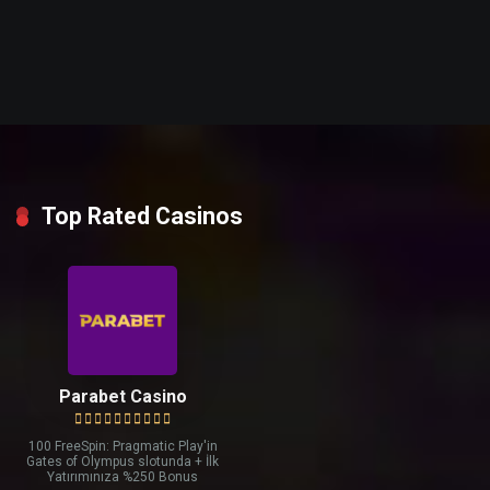
Top Rated Casinos
Parabet Casino
100 FreeSpin: Pragmatic Play'in
Gates of Olympus slotunda + İlk
Yatırımınıza %250 Bonus